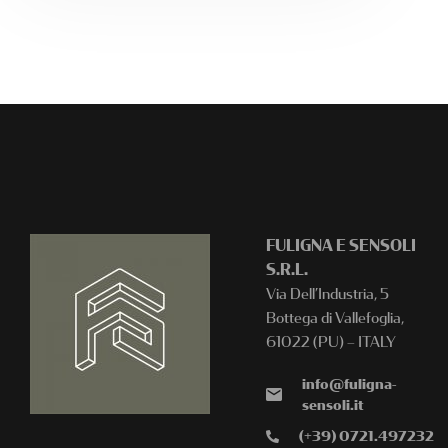
FULIGNA E SENSOLI
S.R.L.
Via Dell’Industria, 5
Bottega di Vallefoglia,
61022 (PU) – ITALY
info@fuligna-
sensoli.it
(+39) 0721.497232