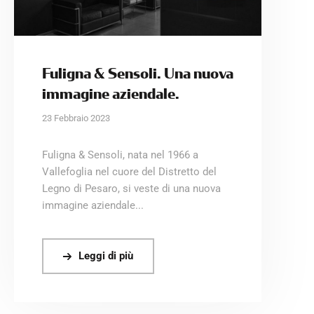
Fuligna & Sensoli. Una nuova
immagine aziendale.
23 Febbraio 2023
Fuligna & Sensoli, nata nel 1966 a
Vallefoglia nel cuore del Distretto del
Legno di Pesaro, si veste di una nuova
immagine aziendale...
Leggi di più